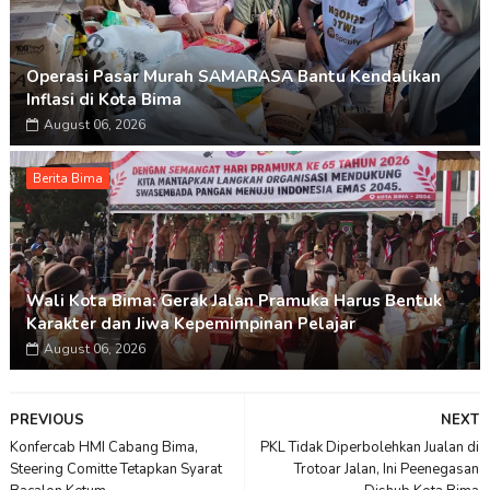
Operasi Pasar Murah SAMARASA Bantu Kendalikan
Inflasi di Kota Bima
August 06, 2026
Berita Bima
Wali Kota Bima: Gerak Jalan Pramuka Harus Bentuk
Karakter dan Jiwa Kepemimpinan Pelajar
August 06, 2026
PREVIOUS
NEXT
Konfercab HMI Cabang Bima,
PKL Tidak Diperbolehkan Jualan di
Steering Comitte Tetapkan Syarat
Trotoar Jalan, Ini Peenegasan