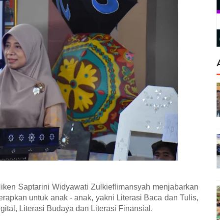
Niken Saptarini Widyawati Zulkieflimansyah menjabarkan
erapkan untuk anak - anak, yakni Literasi Baca dan Tulis,
gital, Literasi Budaya dan Literasi Finansial.