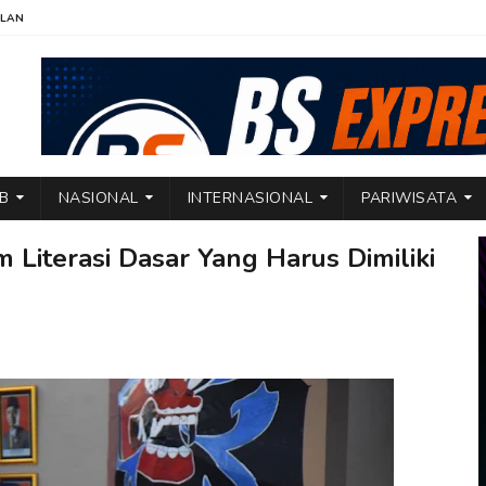
KLAN
TB
NASIONAL
INTERNASIONAL
PARIWISATA
Literasi Dasar Yang Harus Dimiliki