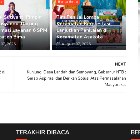
ma
Berita Bima
i Suciyanti Pimpin
Tim Penilai Lomba
osyandu, Dorong
Kecamatan Berprestasi
rmasi Layanan 6 SPM
Lanjutkan Penilaian di
paten Bima
Kecamatan Asakota
07, 2026
August 07, 2026
NEXT
 di
Kunjungi Desa Landah dan Semoyang, Gubernur NTB :
Serap Aspirasi dan Berikan Solusi Atas Permasalahan
Masyarakat
TERAKHIR DIBACA
BE