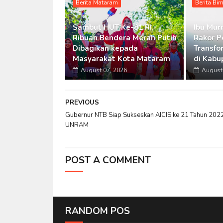
Berita Mataram
Berita Bi
Sambut HUT Ke-81 RI,
Ibu Murn
Ribuan Bendera Merah Putih
Rakor P
Dibagikan kepada
Transfo
Masyarakat Kota Mataram
di Kabu
August 07, 2026
August 
PREVIOUS
Gubernur NTB Siap Sukseskan AICIS ke 21 Tahun 2022
UNRAM
POST A COMMENT
RANDOM POS