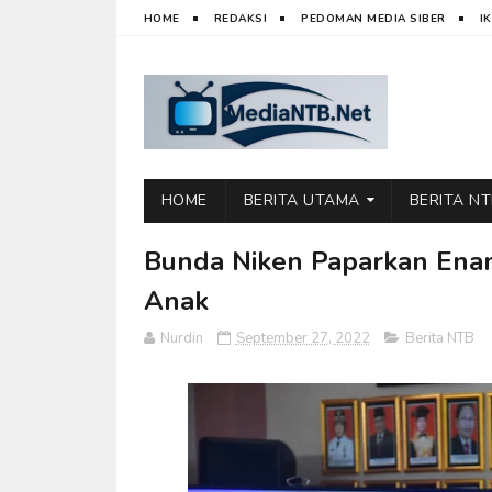
HOME
REDAKSI
PEDOMAN MEDIA SIBER
I
HOME
BERITA UTAMA
BERITA N
Bunda Niken Paparkan Enam 
Anak
Nurdin
September 27, 2022
Berita NTB