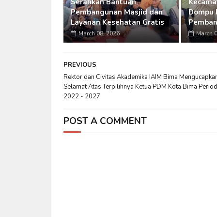
Serahkan Bantuan
Kecamat
Pembangunan Masjid dan
Dompu 
Layanan Kesehatan Gratis
Pemban
March 08, 2026
March 0
PREVIOUS
Rektor dan Civitas Akademika IAIM Bima Mengucapka
Selamat Atas Terpilihnya Ketua PDM Kota Bima Perio
2022 - 2027
POST A COMMENT