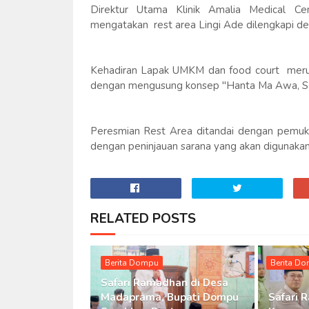
Direktur Utama Klinik Amalia Medical 
mengatakan rest area Lingi Ade dilengkapi de
Kehadiran Lapak UMKM dan food court mer
dengan mengusung konsep "Hanta Ma Awa, Sa
Peresmian Rest Area ditandai dengan pemuku
dengan peninjauan sarana yang akan digunaka
RELATED POSTS
Berita Dompu
Berita D
Safari Ramadhan di Desa
Madaprama, Bupati Dompu
Safari 