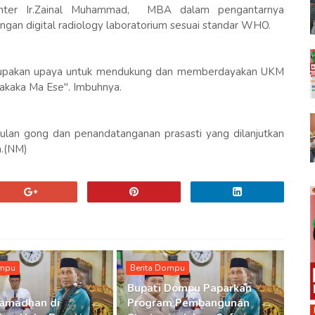
Center Ir.Zainal Muhammad, MBA dalam pengantarnya
ngan digital radiology laboratorium sesuai standar WHO.
upakan upaya untuk mendukung dan memberdayakan UKM
kaka Ma Ese". Imbuhnya.
lan gong dan penandatanganan prasasti yang dilanjutkan
n.(NM)
ompu
Berita Dompu
Bupati Dompu Paparkan
Ramadhan di
Program Pembangunan