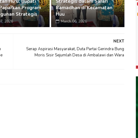
an Hu'u, Bupati
Strategis dalam Safari
Paparkan Program
Ramadhan di Kecamatan
gunan Strategis
Huu
7, 2026
March 06, 2026
NEXT
n
Serap Aspirasi Masyarakat, Duta Partai Gerindra Bung
de
Moris Sisir Sejumlah Desa di Ambalawi dan Wara