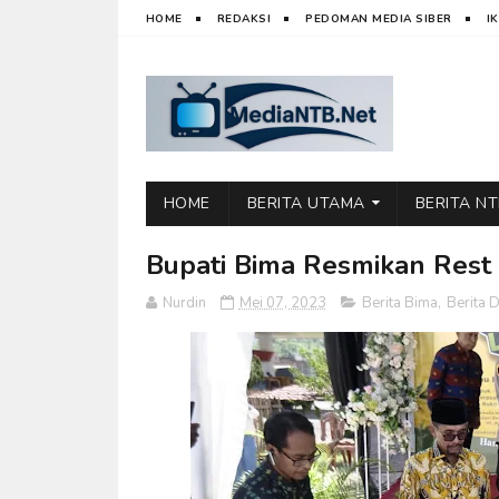
HOME
REDAKSI
PEDOMAN MEDIA SIBER
I
HOME
BERITA UTAMA
BERITA N
Bupati Bima Resmikan Rest
Nurdin
Mei 07, 2023
Berita Bima
,
Berita