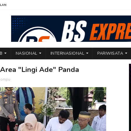
KLAN
TB
NASIONAL
INTERNASIONAL
PARIWISATA
 Area "Lingi Ade" Panda
 Dompu