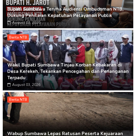
Bupati Sumbawa Terima Audiensi Ombudsman NTB,
Dukung Penilaian Kepatuhan Pelayanan Publik
August 03, 2026
Berita NTB
Wakil Bupati Sumbawa Tinjau Korban Kebakaran di
Desa Kerekeh, Tekankan Pencegahan dan Penanganan
Terpadu
August 03, 2026
Berita NTB
Wabup Sumbawa Lepas Ratusan Peserta Kejuaraan