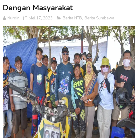
Dengan Masyarakat
Nurdin
Mei 17, 2023
Berita NTB
,
Berita Sumbawa