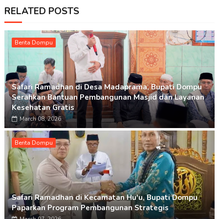
RELATED POSTS
Berita Dompu
Safari Ramadhan di Desa Madaprama, Bupati Dompu
Serahkan Bantuan Pembangunan Masjid dan Layanan
Kesehatan Gratis
March 08, 2026
Berita Dompu
Safari Ramadhan di Kecamatan Hu'u, Bupati Dompu
Paparkan Program Pembangunan Strategis