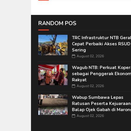
RANDOM POS
TRC Infrastruktur NTB Gera
Cepat Perbaiki Akses RSUD
Sering
August 02, 2026
Wagub NTB: Perkuat Koper
sebagai Penggerak Ekonom
Rakyat
August 02, 2026
Wabup Sumbawa Lepas
Ratusan Peserta Kejuaraan
Balap Ojek Gabah di Maron
August 02, 2026