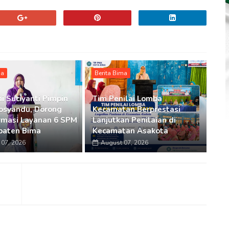
ma
Berita Bima
i Suciyanti Pimpin
Tim Penilai Lomba
osyandu, Dorong
Kecamatan Berprestasi
rmasi Layanan 6 SPM
Lanjutkan Penilaian di
paten Bima
Kecamatan Asakota
07, 2026
August 07, 2026