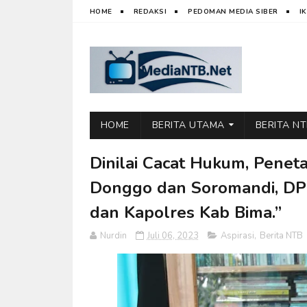
HOME
REDAKSI
PEDOMAN MEDIA SIBER
I
HOME
BERITA UTAMA
BERITA N
Dinilai Cacat Hukum, Penet
Donggo dan Soromandi, DP
dan Kapolres Kab Bima.”
Nurdin
Juli 06, 2023
Aspirasi
,
Berita NTB