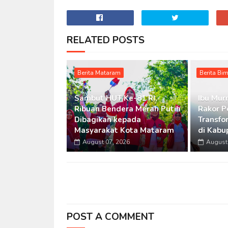
RELATED POSTS
Berita Mataram
Berita Bi
Sambut HUT Ke-81 RI,
Ibu Murn
Ribuan Bendera Merah Putih
Rakor P
Dibagikan kepada
Transfo
Masyarakat Kota Mataram
di Kabu
August 07, 2026
August 
POST A COMMENT