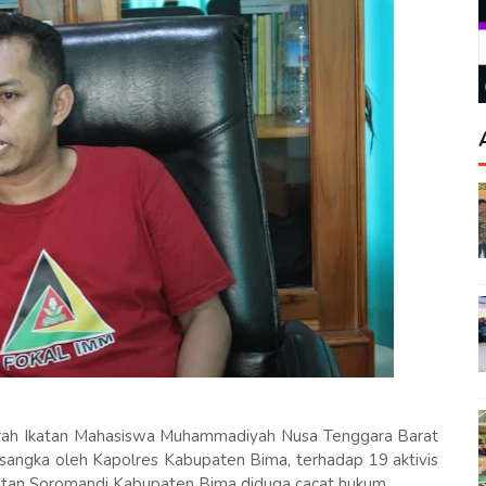
ah Ikatan Mahasiswa Muhammadiyah Nusa Tenggara Barat
angka oleh Kapolres Kabupaten Bima, terhadap 19 aktivis
tan Soromandi Kabupaten Bima diduga cacat hukum.