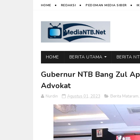
HOME
REDAKSI
PEDOMAN MEDIA SIBER
I
HOME
BERITA UTAMA
BERITA N
Gubernur NTB Bang Zul Apr
Advokat
Nurdin
Agustus 01, 2023
Berita Mataram