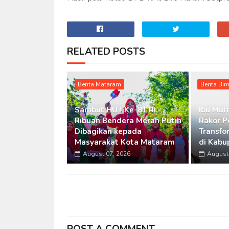
RELATED POSTS
Berita Mataram
Berita Bi
Sambut HUT Ke-81 RI,
Ibu Murn
Ribuan Bendera Merah Putih
Rakor P
Dibagikan kepada
Transfo
Masyarakat Kota Mataram
di Kabu
August 07, 2026
August 