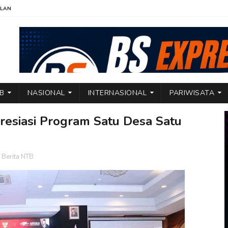
KLAN
TB
NASIONAL
INTERNASIONAL
PARIWISATA
esiasi Program Satu Desa Satu
,
Berita NTB