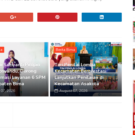
ma
Berita Bima
i Suciyanti Pimpin
Tim Penilai Lomba
osyandu, Dorong
Kecamatan Berprestasi
rmasi Layanan 6 SPM
Lanjutkan Penilaian di
paten Bima
Kecamatan Asakota
07, 2026
August 07, 2026