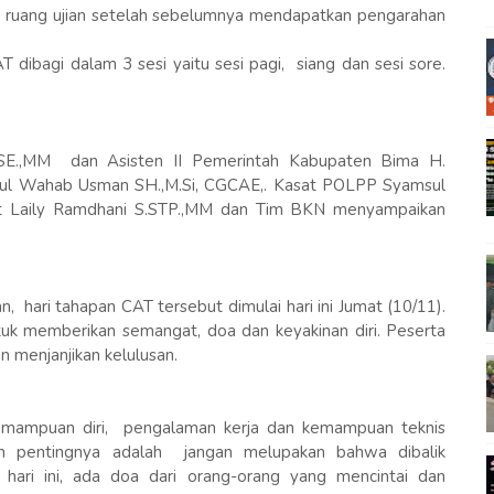
ruang ujian setelah sebelumnya mendapatkan pengarahan
 dibagi dalam 3 sesi yaitu sesi pagi, siang dan sesi sore.
n, SE.,MM dan Asisten II Pemerintah Kabupaten Bima H.
dul Wahab Usman SH.,M.Si, CGCAE,. Kasat POLPP Syamsul
klat Laily Ramdhani S.STP.,MM dan Tim BKN menyampaikan
, hari tahapan CAT tersebut dimulai hari ini Jumat (10/11).
ntuk memberikan semangat, doa dan keyakinan diri. Peserta
n menjanjikan kelulusan.
kemampuan diri, pengalaman kerja dan kemampuan teknis
ah pentingnya adalah jangan melupakan bahwa dibalik
n hari ini, ada doa dari orang-orang yang mencintai dan