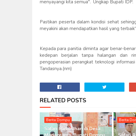
menyayangi kita semua". Ungkap Bupati IDP.
Pastikan peserta dalam kondisi sehat sehing
meyakini akan mendapatkan hasil yang terbaik"
Kepada para panitia diminta agar benar-bena
kedepan berjalan tanpa halangan dan r
pengoperasian perangkat teknologi informasi
Tandasnya.(nm)
RELATED POSTS
Berita Dompu
Berita D
Safari Ramadhan di Desa
Madaprama, Bupati Dompu
Safari 