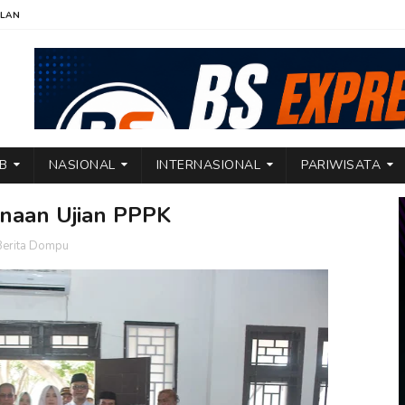
KLAN
TB
NASIONAL
INTERNASIONAL
PARIWISATA
anaan Ujian PPPK
Berita Dompu