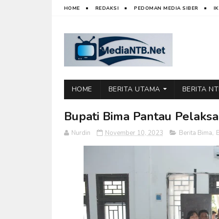
HOME
REDAKSI
PEDOMAN MEDIA SIBER
I
HOME
BERITA UTAMA
BERITA N
Bupati Bima Pantau Pelaks
Nurdin
November 10, 2023
Berita Bima
,