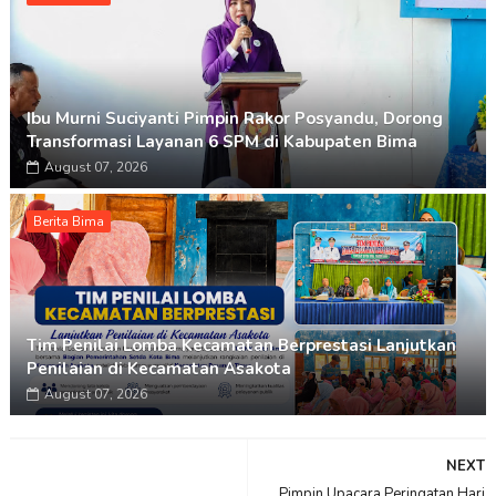
Ibu Murni Suciyanti Pimpin Rakor Posyandu, Dorong
Transformasi Layanan 6 SPM di Kabupaten Bima
August 07, 2026
Berita Bima
Tim Penilai Lomba Kecamatan Berprestasi Lanjutkan
Penilaian di Kecamatan Asakota
August 07, 2026
NEXT
Pimpin Upacara Peringatan Hari