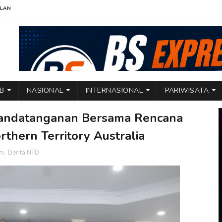
KLAN
TB
NASIONAL
INTERNASIONAL
PARIWISATA
andatanganan Bersama Rencana
thern Territory Australia
am
,
Berita NTB