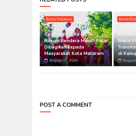
Berita Mataram
Berita Bi
Sambut HUT Ke-81 RI,
Ibu Murn
Ribuan Bendera Merah Putih
Rakor P
Dibagikan kepada
Transfo
Masyarakat Kota Mataram
di Kabu
August 07, 2026
August 
POST A COMMENT