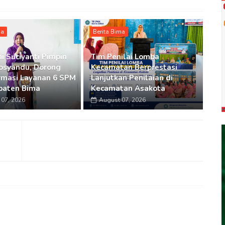
ma
Berita Bima
i Suciyanti Pimpin
Tim Penilai Lomba
osyandu, Dorong
Kecamatan Berprestasi
rmasi Layanan 6 SPM
Lanjutkan Penilaian di
paten Bima
Kecamatan Asakota
07, 2026
August 07, 2026