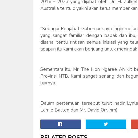
2018 – 2023 yang dijabat oleh Dr. H. Zulkie
Australia tentu diyakini akan terus memberikan h
“Sebagai Penjabat Gubernur saya ingin melan
yang sangat familiar dengan bapak dan ibu, 
disana, tentu rintisan semua inisiasi yang te
apapun itu kami akan berjuang untuk menindak l
Sementara itu, Mr. The Hon Ngaree Ah Kit b
Provinsi NTB.“Kami sangat senang dan kagu
ujarnya.
Dalam pertemuan tersebut turut hadir Lynley
Larnie Batten dan Mr. David Orr.(nm)
RELATED POSTS