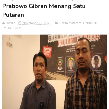
Prabowo Gibran Menang Satu
Putaran
Nurdin
November 22, 2023
Berita Mataram
,
Berita NTB
,
Politik
,
Pusat