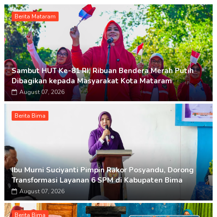
Berita Mataram
Sambut HUT Ke-81 RI, Ribuan Bendera Merah Putih
Dibagikan kepada Masyarakat Kota Mataram
August 07, 2026
Berita Bima
Ibu Murni Suciyanti Pimpin Rakor Posyandu, Dorong
Transformasi Layanan 6 SPM di Kabupaten Bima
August 07, 2026
Berita Bima