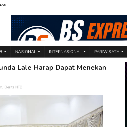
KLAN
TB
NASIONAL
INTERNASIONAL
PARIWISATA
 Bunda Lale Harap Dapat Menekan
am
,
Berita NTB