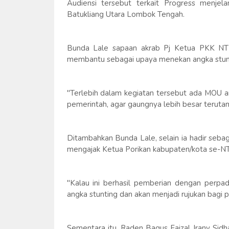
Audiensi tersebut terkait Progress menjel
Batukliang Utara Lombok Tengah.
Bunda Lale sapaan akrab Pj Ketua PKK NT
membantu sebagai upaya menekan angka stunti
"Terlebih dalam kegiatan tersebut ada MOU a
pemerintah, agar gaungnya lebih besar terutama
Ditambahkan Bunda Lale, selain ia hadir seba
mengajak Ketua Porikan kabupaten/kota se-N
"Kalau ini berhasil pemberian dengan perpa
angka stunting dan akan menjadi rujukan bagi 
Sementara itu, Raden Bagus Faizal Irany Sid