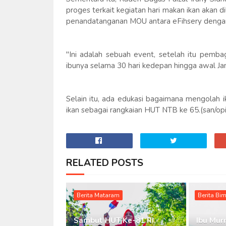
proges terkait kegiatan hari makan ikan aka
penandatanganan MOU antara eFihsery deng
"Ini adalah sebuah event, setelah itu pemba
ibunya selama 30 hari kedepan hingga awal Ja
Selain itu, ada edukasi bagaimana mengolah 
ikan sebagai rangkaian HUT NTB ke 65.(san/opi
RELATED POSTS
Berita Mataram
Berita Bi
Sambut HUT Ke-81 RI,
Ibu Murn