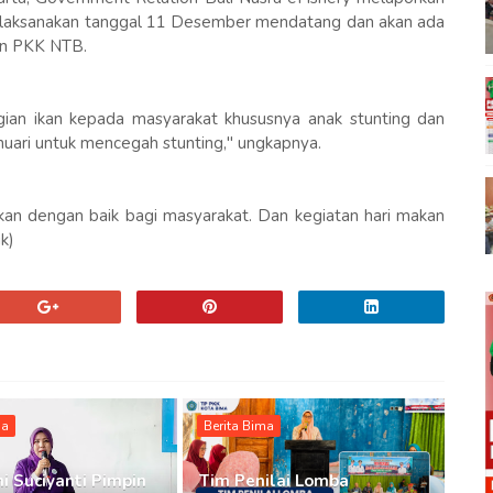
n dilaksanakan tanggal 11 Desember mendatang dan akan ada
an PKK NTB.
gian ikan kepada masyarakat khususnya anak stunting dan
nuari untuk mencegah stunting," ungkapnya.
ikan dengan baik bagi masyarakat. Dan kegiatan hari makan
k)
ma
Berita Bima
i Suciyanti Pimpin
Tim Penilai Lomba