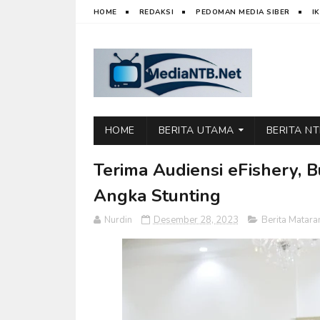
HOME
REDAKSI
PEDOMAN MEDIA SIBER
I
HOME
BERITA UTAMA
BERITA N
Terima Audiensi eFishery,
Angka Stunting
Nurdin
Desember 28, 2023
Berita Matar