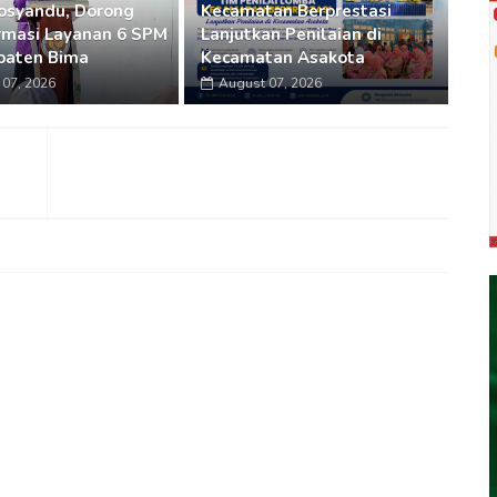
osyandu, Dorong
Kecamatan Berprestasi
rmasi Layanan 6 SPM
Lanjutkan Penilaian di
paten Bima
Kecamatan Asakota
07, 2026
August 07, 2026