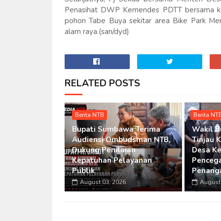
Penasihat DWP Kemendes PDTT bersama ke
pohon Tabe Buya sekitar area Bike Park Men
alam raya.(san/dyd)
RELATED POSTS
Berita NTB
Berita NT
Bupati Sumbawa Terima
Wakil 
Audiensi Ombudsman NTB,
Tinjau 
Dukung Penilaian
Desa Ke
Kepatuhan Pelayanan
Penceg
Publik
Penang
August 03, 2026
August 