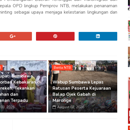
pala OPD lingkup Pemprov NTB, melakukan penanaman
inting sebagai upaya menjaga kelestarian lingkungan dan
B
Berita NTB
Bupati Sumbawa
Korban Kebakaran di
Wabup Sumbawa Lepas
rekeh, Tekankan
Ratusan Peserta Kejuaraan
ahan dan
Balap Ojek Gabah di
anan Terpadu
Maronge
03, 2026
August 02, 2026