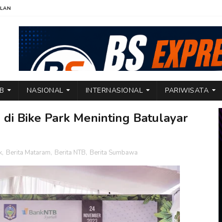
KLAN
TB
NASIONAL
INTERNASIONAL
PARIWISATA
 di Bike Park Meninting Batulayar
k
,
Berita Mataram
,
Berita NTB
,
Berita Sumbawa