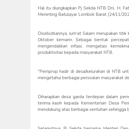
Hal itu diungkapkan Pj Sekda NTB Drs. H. Fa
Meninting Batulayar Lombok Barat (24/11/202
Disebutkannya, Jum'at Salam merupakan titik 
Oktober kemarin. Sebagai bentuk percepa
mengendalikan inflasi, mengatasi kemis
produktivitas kepada masyarakat NTB.
"Pemprop hadir di desa/kelurahan di NTB unt
mengetahui berbagai persoalan masyarakat de
Diharapkan desa garda terdepan dalam pemb
terima kasih kepada Kementerian Desa Pemb
mendukung atas berbagai sentuhan sehingga b
Selanjutnya, Pj Sekda bersama Menteri De