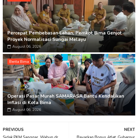
Percepat Pembebasan Lahan, Pemkot Bima Genjot
Proyek Normalisasi Sungai Melayu
August 06, 2026
Berita Bima
Operasi Pasar Murah SAMARASA Bantu Kendalikan
Inflasi di Kota Bima
August 06, 2026
PREVIOUS
NEXT
Sidak PKM Sanggar, Wabup dr.
Bayarkan Bonus Atlet, Gubernur