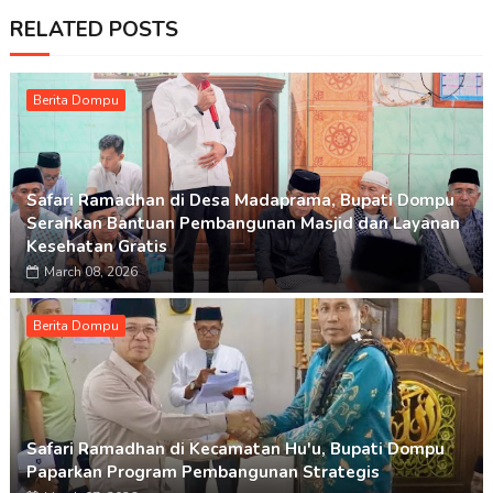
RELATED POSTS
Berita Dompu
Safari Ramadhan di Desa Madaprama, Bupati Dompu
Serahkan Bantuan Pembangunan Masjid dan Layanan
Kesehatan Gratis
March 08, 2026
Berita Dompu
Safari Ramadhan di Kecamatan Hu'u, Bupati Dompu
Paparkan Program Pembangunan Strategis