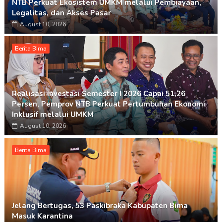
NTB Perkuat Ekosistem UMKM melalui Pembiayaan,
Legalitas, dan Akses Pasar
August 10, 2026
Berita Bima
Realisasi Investasi Semester I 2026 Capai 51,26
Persen, Pemprov NTB Perkuat Pertumbuhan Ekonomi
Inklusif melalui UMKM
August 10, 2026
Berita Bima
Jelang Bertugas, 53 Paskibraka Kabupaten Bima
Masuk Karantina