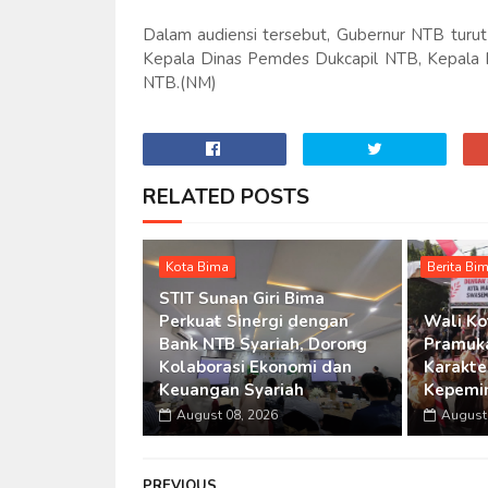
Dalam audiensi tersebut, Gubernur NTB turut
Kepala Dinas Pemdes Dukcapil NTB, Kepala 
NTB.(NM)
RELATED POSTS
Kota Bima
Berita Bi
STIT Sunan Giri Bima
Perkuat Sinergi dengan
Wali Ko
Bank NTB Syariah, Dorong
Pramuka
Kolaborasi Ekonomi dan
Karakte
Keuangan Syariah
Kepemim
August 08, 2026
August 
PREVIOUS