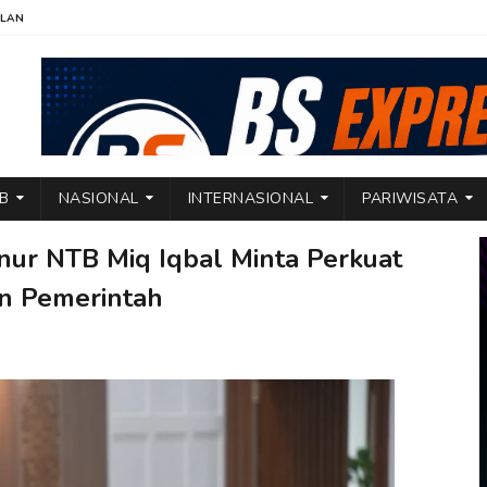
KLAN
TB
NASIONAL
INTERNASIONAL
PARIWISATA
nur NTB Miq Iqbal Minta Perkuat
an Pemerintah