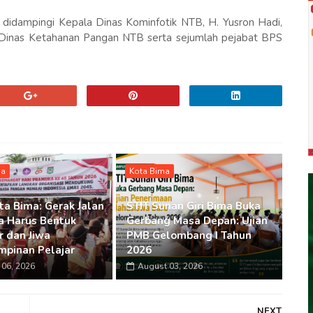
 didampingi Kepala Dinas Kominfotik NTB, H. Yusron Hadi,
Dinas Ketahanan Pangan NTB serta sejumlah pejabat BPS
ma
Kota Bima
ta Bima: Gerak Jalan
STIT Sunan Giri Bima Buka
 Harus Bentuk
Gerbang Masa Depan: Ujian
r dan Jiwa
PMB Gelombang I Tahun
pinan Pelajar
2026
06, 2026
August 03, 2026
NEXT