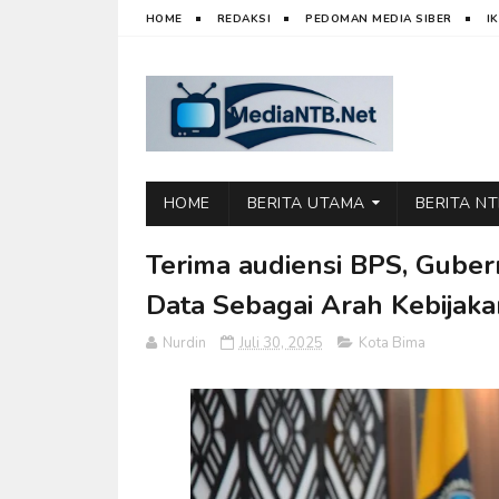
HOME
REDAKSI
PEDOMAN MEDIA SIBER
I
HOME
BERITA UTAMA
BERITA N
Terima audiensi BPS, Guber
Data Sebagai Arah Kebijak
Nurdin
Juli 30, 2025
Kota Bima