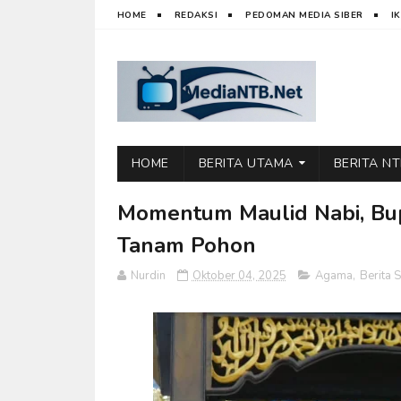
HOME
REDAKSI
PEDOMAN MEDIA SIBER
I
HOME
BERITA UTAMA
BERITA N
Momentum Maulid Nabi, Bu
Tanam Pohon
Nurdin
Oktober 04, 2025
Agama
,
Berita