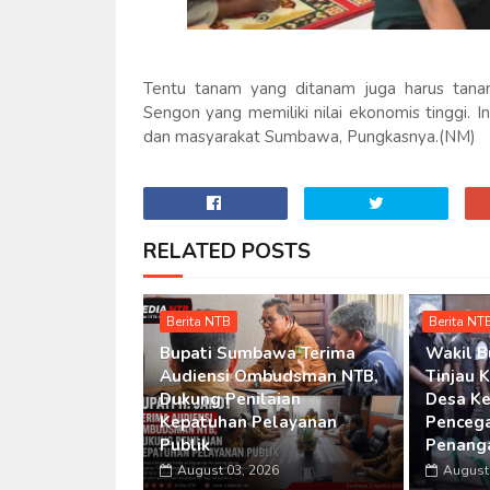
Tentu tanam yang ditanam juga harus tana
Sengon yang memiliki nilai ekonomis tinggi.
dan masyarakat Sumbawa, Pungkasnya.(NM)
RELATED POSTS
Berita NTB
Berita NT
Bupati Sumbawa Terima
Wakil 
Audiensi Ombudsman NTB,
Tinjau 
Dukung Penilaian
Desa Ke
Kepatuhan Pelayanan
Penceg
Publik
Penang
August 03, 2026
August 