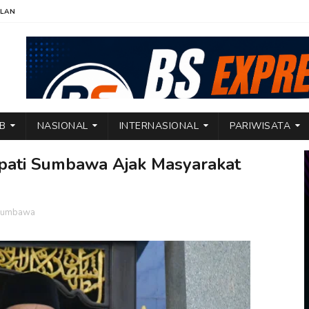
KLAN
TB
NASIONAL
INTERNASIONAL
PARIWISATA
pati Sumbawa Ajak Masyarakat
 Sumbawa