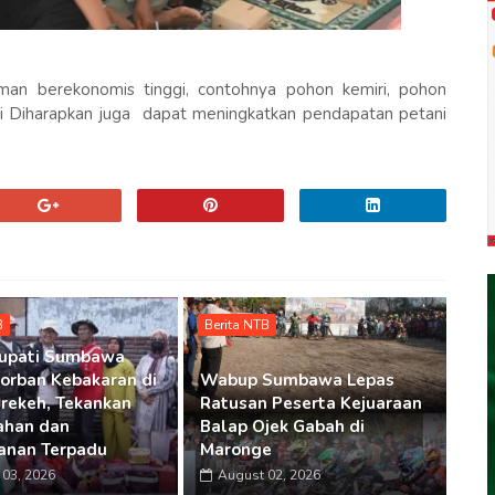
man berekonomis tinggi, contohnya pohon kemiri, pohon
 Ini Diharapkan juga dapat meningkatkan pendapatan petani
B
Berita NTB
Bupati Sumbawa
Korban Kebakaran di
Wabup Sumbawa Lepas
rekeh, Tekankan
Ratusan Peserta Kejuaraan
ahan dan
Balap Ojek Gabah di
anan Terpadu
Maronge
03, 2026
August 02, 2026