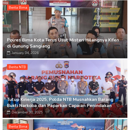
Berita Bima
Polres Bima Kota Terus Usut Misteri Hilangnya Kifen
di Gunung Sangiang
January 04, 2026
Berita NTB
Tutup Kinerja 2025, Polda NTB Musnahkan Barang
Bukti Narkoba dan Paparkan Capaian Penindakan
December 30, 2025
Berita Bima