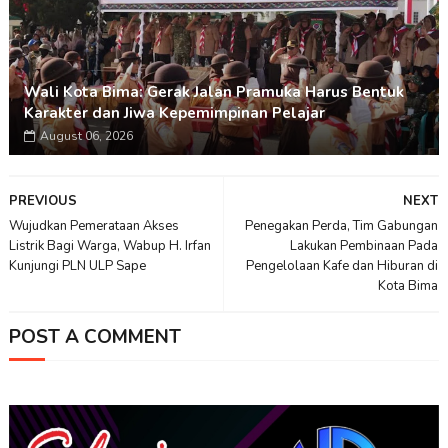
Wali Kota Bima: Gerak Jalan Pramuka Harus Bentuk
Karakter dan Jiwa Kepemimpinan Pelajar
August 06, 2026
PREVIOUS
NEXT
Wujudkan Pemerataan Akses
Penegakan Perda, Tim Gabungan
Listrik Bagi Warga, Wabup H. Irfan
Lakukan Pembinaan Pada
Kunjungi PLN ULP Sape
Pengelolaan Kafe dan Hiburan di
Kota Bima
POST A COMMENT