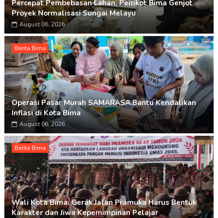
Percepat Pembebasan Lahan, Pemkot Bima Genjot
Proyek Normalisasi Sungai Melayu
August 06, 2026
Berita Bima
Operasi Pasar Murah SAMARASA Bantu Kendalikan
Inflasi di Kota Bima
August 06, 2026
Berita Bima
Wali Kota Bima: Gerak Jalan Pramuka Harus Bentuk
Karakter dan Jiwa Kepemimpinan Pelajar