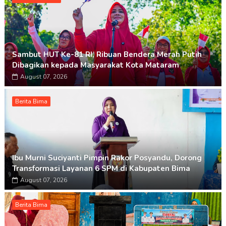
Sambut HUT Ke-81 RI, Ribuan Bendera Merah Putih
Dibagikan kepada Masyarakat Kota Mataram
August 07, 2026
Berita Bima
Ibu Murni Suciyanti Pimpin Rakor Posyandu, Dorong
Transformasi Layanan 6 SPM di Kabupaten Bima
August 07, 2026
Berita Bima