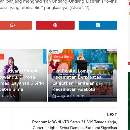
gan panjang menghadirkan Undang-Undang Daerah Provinsi
osial yang lebih solid,” pungkasnya. (AKA/NM)
ma
Berita Bima
i Suciyanti Pimpin
Tim Penilai Lomba
osyandu, Dorong
Kecamatan Berprestasi
rmasi Layanan 6 SPM
Lanjutkan Penilaian di
paten Bima
Kecamatan Asakota
07, 2026
August 07, 2026
NEXT
Program MBG di NTB Serap 31.509 Tenaga Kerja,
Gubernur Iqbal Sebut Dampak Ekonomi Signifikan