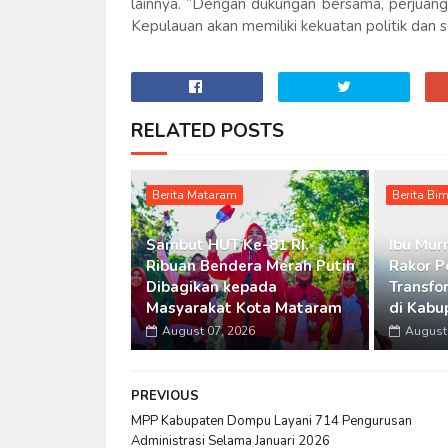
lainnya. “Dengan dukungan bersama, perjuan
Kepulauan akan memiliki kekuatan politik dan s
RELATED POSTS
Berita Mataram
Berita Bi
Sambut HUT Ke-81 RI,
Ibu Murn
Ribuan Bendera Merah Putih
Rakor P
Dibagikan kepada
Transfo
Masyarakat Kota Mataram
di Kabu
August 07, 2026
August 
PREVIOUS
MPP Kabupaten Dompu Layani 714 Pengurusan
Administrasi Selama Januari 2026