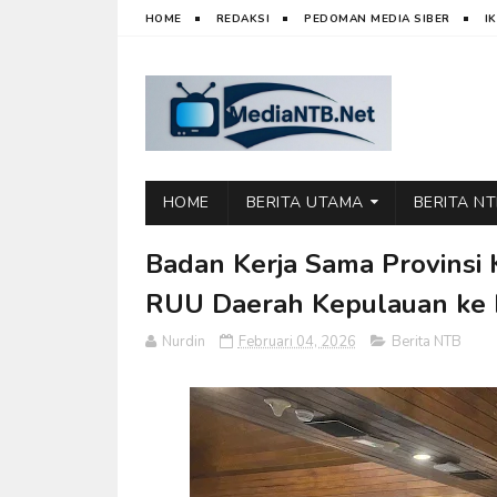
HOME
REDAKSI
PEDOMAN MEDIA SIBER
I
HOME
BERITA UTAMA
BERITA N
Badan Kerja Sama Provinsi
RUU Daerah Kepulauan ke 
Nurdin
Februari 04, 2026
Berita NTB