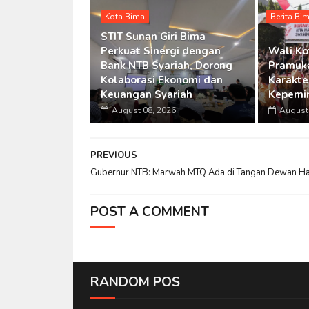
Kota Bima
Berita Bi
STIT Sunan Giri Bima
Perkuat Sinergi dengan
Wali Ko
Bank NTB Syariah, Dorong
Pramuka
Kolaborasi Ekonomi dan
Karakte
Keuangan Syariah
Kepemim
August 08, 2026
August 
PREVIOUS
Gubernur NTB: Marwah MTQ Ada di Tangan Dewan H
POST A COMMENT
RANDOM POS