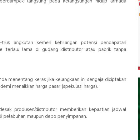
or) berdampak langsung pada kelangsungan hidup armada
k-truk angkutan semen kehilangan potensi pendapatan
e terlalu lama di gudang distributor atau pabrik tanpa
da menentang keras jika kelangkaan ini sengaja diciptakan
 demi menaikkan harga pasar (spekulasi harga).
esak produsen/distributor memberikan kepastian jadwal
r di pelabuhan maupun depo penyimpanan.