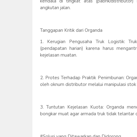
kendala di tingkat atas (pabrik/distribut
angkutan jalan.
Tanggapan Kritik dari Organda
1. Kerugian Pengusaha Truk Logistik: Tru
(pendapatan harian) karena harus mengantr
kejelasan muatan.
2. Protes Terhadap Praktik Penimbunan: Organ
oleh oknum distributor melalui manipulasi stok
3. Tuntutan Kejelasan Kuota: Organda mend
bongkar muat agar armada truk tidak telanta
#Solusi yang Ditawarkan dan Didorong