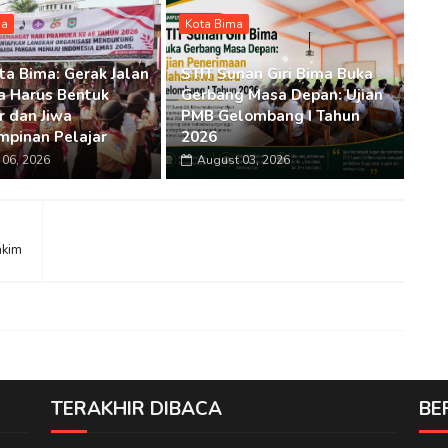
ma
Kota Bima
ta Bima: Gerak Jalan
STIT Sunan Giri Bima Buka
 Harus Bentuk
Gerbang Masa Depan: Ujian
r dan Jiwa
PMB Gelombang I Tahun
pinan Pelajar
2026
06, 2026
August 03, 2026
akim
TERAKHIR DIBACA
BE