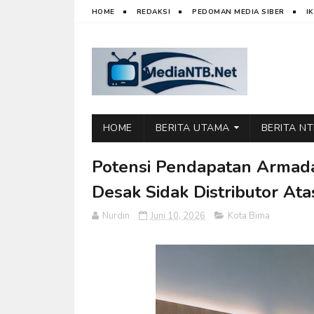
HOME
REDAKSI
PEDOMAN MEDIA SIBER
I
HOME
BERITA UTAMA
BERITA N
Potensi Pendapatan Armada
Desak Sidak Distributor At
Nurdin
Juni 10, 2026
Kota Bima