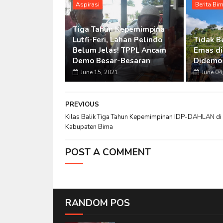
Aspirasi
Berita Bi
Tiga Tahun Kepemimpina
Lutfi-Feri, Lahan Pelindo
Tidak B
Belum Jelas! TPPL Ancam
Emas di
Demo Besar-Besaran
Didemo
June 15, 2021
June 04
PREVIOUS
Kilas Balik Tiga Tahun Kepemimpinan IDP-DAHLAN di
Kabupaten Bima
POST A COMMENT
RANDOM POS