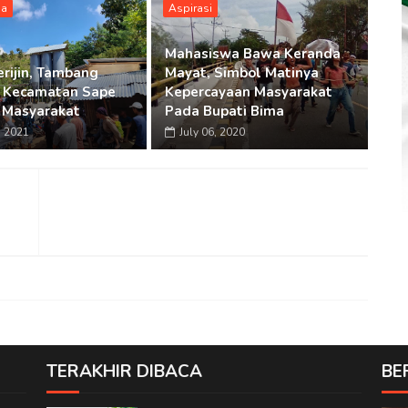
ma
Aspirasi
Mahasiswa Bawa Keranda
erijin, Tambang
Mayat, Simbol Matinya
 Kecamatan Sape
Kepercayaan Masyarakat
 Masyarakat
Pada Bupati Bima
, 2021
July 06, 2020
TERAKHIR DIBACA
BE