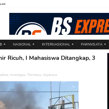
KLAN
TB
NASIONAL
INTERNASIONAL
PARIWISATA
r Ricuh, I Mahasiswa Ditangkap, 3
adline
,
Investigasi
,
Peristiwa
,
Unjukrasa