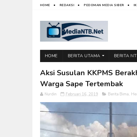
HOME
REDAKSI
PEDOMAN MEDIA SIBER
I
HOME
BERITA UTAMA
BERITA N
Aksi Susulan KKPMS Berakhi
Warga Sape Tertembak
Nurdin
Februari 16, 2019
Berita Bima
,
He