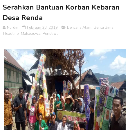
Serahkan Bantuan Korban Kebaran
Desa Renda
Nurdin
Februari 28, 2019
Bencana Alam
,
Berita Bima
,
Headline
,
Mahasiswa
,
Peristiwa