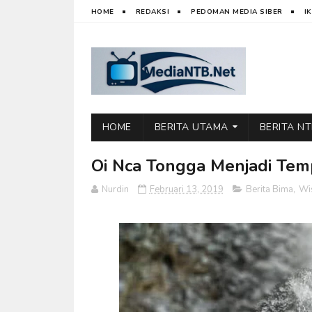
HOME
REDAKSI
PEDOMAN MEDIA SIBER
I
HOME
BERITA UTAMA
BERITA N
Oi Nca Tongga Menjadi Tem
Nurdin
Februari 13, 2019
Berita Bima
,
Wi