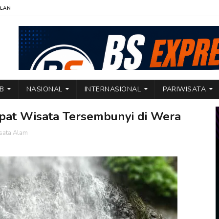
KLAN
TB
NASIONAL
INTERNASIONAL
PARIWISATA
pat Wisata Tersembunyi di Wera
sata Alam