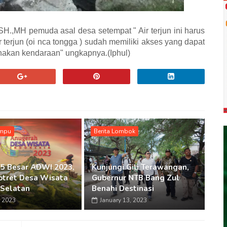
H.,MH pemuda asal desa setempat " Air terjun ini harus
ir terjun (oi nca tongga ) sudah memiliki akses yang dapat
nakan kendaraan" ungkapnya.(Iphul)
ompu
Berita Lombok
5 Besar ADWI 2023,
Kunjungi Gili Terawangan,
Potret Desa Wisata
Gubernur NTB Bang Zul
Selatan
Benahi Destinasi
 2023
January 13, 2023