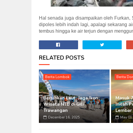
Hal senada juga disampaikan oleh Furkan, S
dipoles lebih indah lagi, apalagi sekarang a
tembus hingga ke air terjun dengan menggu
RELATED POSTS
Berita Lombok
Berita D
Bersihkan Laut, Jaga Ikon
Masuk 7
Wisata NTB di Gili
Inilah 
Trawangan
Lembar 
December 16, 2025
May 01,