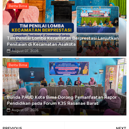
Berita Bima
Tim Penilai Lomba Kecamatan Berprestasi Lanjutkan
Penilaian di Kecamatan Asakota
August 07, 2026
Berita Bima
Bunda PAUD Kota Bima Dorong Pemanfaatan Rapor
Pendidikan pada Forum K3S Rasanae Barat
August 07, 2026
PREVIOUS
NEXT