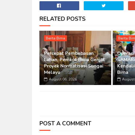
RELATED POSTS
Berita Bima
Berita Bi
Percepat Pembebasan
Operasi
Lahan, Pemkot Bima Genjot
SAMARA
Proyek Normalisasi Sungai
Kendalik
Melayu
Bima
August 06, 2026
August 
POST A COMMENT