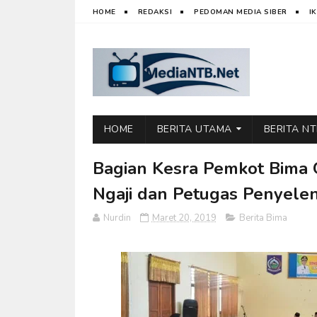
HOME
REDAKSI
PEDOMAN MEDIA SIBER
I
HOME
BERITA UTAMA
BERITA N
Bagian Kesra Pemkot Bima G
Ngaji dan Petugas Penyele
Nurdin
Maret 20, 2019
Berita Bima