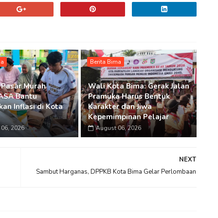
ma
Berita Bima
 Pasar Murah
Wali Kota Bima: Gerak Jalan
SA Bantu
Pramuka Harus Bentuk
an Inflasi di Kota
Karakter dan Jiwa
Kepemimpinan Pelajar
06, 2026
August 06, 2026
NEXT
Sambut Harganas, DPPKB Kota Bima Gelar Perlombaan