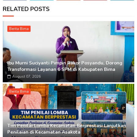
RELATED POSTS
Berita Bima
Ibu Murni Suciyanti Pimpin Rakor Posyandu, Dorong
Transformasi Layanan 6 SPM di Kabupaten Bima
August 07, 2026
Berita Bima
Tim Penilai Lomba Kecamatan Berprestasi Lanjutkan
Penilaian di Kecamatan Asakota