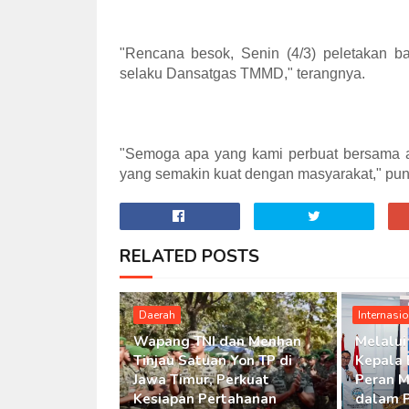
"Rencana besok, Senin (4/3) peletakan 
selaku Dansatgas TMMD," terangnya.
"Semoga apa yang kami perbuat bersama 
yang semakin kuat dengan masyarakat," pu
RELATED POSTS
Daerah
Internasi
Wapang TNI dan Menhan
Melalui
Tinjau Satuan Yon TP di
Kepala 
Jawa Timur, Perkuat
Peran M
Kesiapan Pertahanan
dalam 