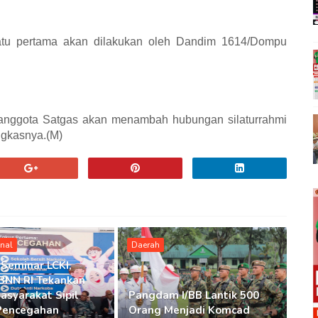
batu pertama akan dilakukan oleh Dandim 1614/Dompu
anggota Satgas akan menambah hubungan silaturrahmi
ngkasnya.(M)
onal
Daerah
 Seminar LCKI,
BNN RI Tekankan
asyarakat Sipil
Pangdam I/BB Lantik 500
Pencegahan
Orang Menjadi Komcad