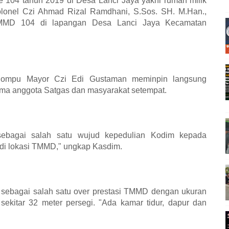
ke 104 tahun 2019 di Desa Lanci Jaya yakni rumah milik
lonel Czi Ahmad Rizal Ramdhani, S.Sos. SH. M.Han.,
MMD 104 di lapangan Desa Lanci Jaya Kecamatan
/Dompu Mayor Czi Edi Gustaman meminpin langsung
ma anggota Satgas dan masyarakat setempat.
sebagai salah satu wujud kepedulian Kodim kepada
di lokasi TMMD," ungkap Kasdim.
 sebagai salah satu over prestasi TMMD dengan ukuran
ekitar 32 meter persegi. "Ada kamar tidur, dapur dan