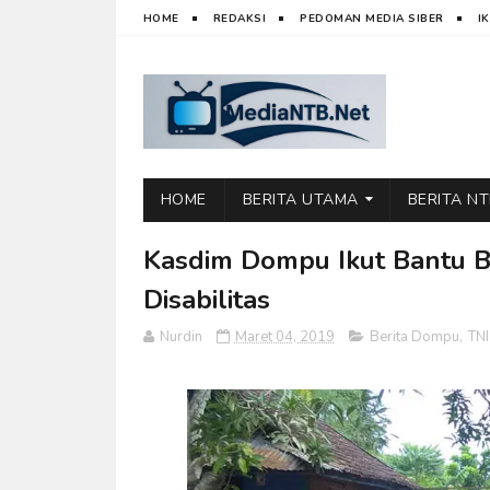
HOME
REDAKSI
PEDOMAN MEDIA SIBER
I
HOME
BERITA UTAMA
BERITA N
Kasdim Dompu Ikut Bantu 
Disabilitas
Nurdin
Maret 04, 2019
Berita Dompu
,
TNI