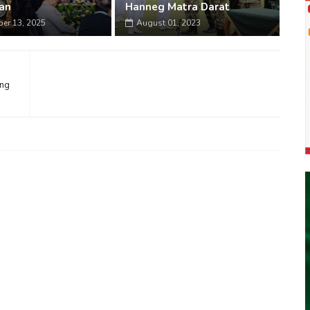
an
Hanneg Matra Darat
er 13, 2025
August 01, 2023
ing