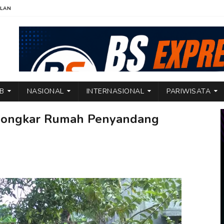
KLAN
TB
NASIONAL
INTERNASIONAL
PARIWISATA
Bongkar Rumah Penyandang