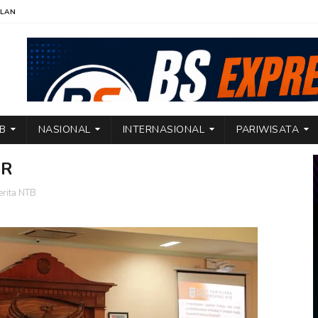
KLAN
TB
NASIONAL
INTERNASIONAL
PARIWISATA
PR
erita NTB