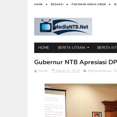
HOME
REDAKSI
PEDOMAN MEDIA SIBER
I
HOME
BERITA UTAMA
BERITA N
Gubernur NTB Apresiasi D
Nurdin
Maret 15, 2019
Berita Mataram
,
B