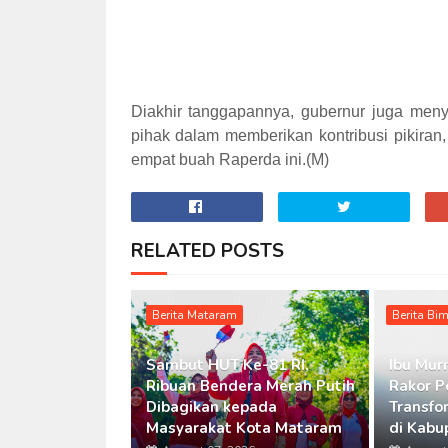
Diakhir tanggapannya, gubernur juga men
pihak dalam memberikan kontribusi pikir
empat buah Raperda ini.(M)
RELATED POSTS
Berita Mataram
Berita Bi
Sambut HUT Ke-81 RI,
Ibu Murn
Ribuan Bendera Merah Putih
Rakor P
Dibagikan kepada
Transfo
Masyarakat Kota Mataram
di Kabu