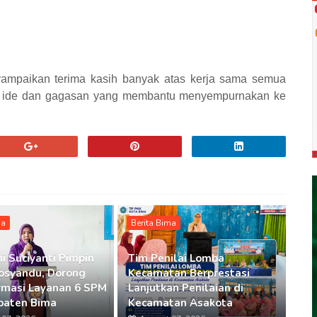
yampaikan terima kasih banyak atas kerja sama semua
an, ide dan gagasan yang membantu menyempurnakan ke
ma
Berita Bima
i Suciyanti Pimpin
Tim Penilai Lomba
osyandu, Dorong
Kecamatan Berprestasi
rmasi Layanan 6 SPM
Lanjutkan Penilaian di
paten Bima
Kecamatan Asakota