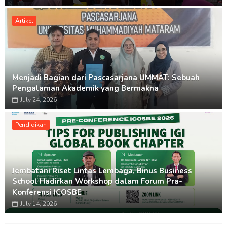
Artikel
Menjadi Bagian dari Pascasarjana UMMAT: Sebuah
Pengalaman Akademik yang Bermakna
July 24, 2026
Pendidikan
Jembatani Riset Lintas Lembaga, Binus Business
School Hadirkan Workshop dalam Forum Pra-
Konferensi ICOSBE
July 14, 2026