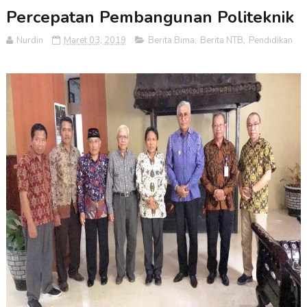
Percepatan Pembangunan Politeknik
Nurdin
Maret 03, 2019
Berita Bima
,
Berita NTB
,
Pendidikan