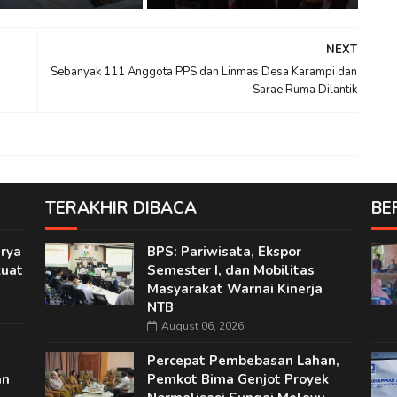
NEXT
Sebanyak 111 Anggota PPS dan Linmas Desa Karampi dan
Sarae Ruma Dilantik
TERAKHIR DIBACA
BE
rya
BPS: Pariwisata, Ekspor
kuat
Semester I, dan Mobilitas
Masyarakat Warnai Kinerja
NTB
August 06, 2026
Percepat Pembebasan Lahan,
an
Pemkot Bima Genjot Proyek