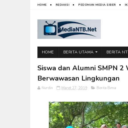
HOME
REDAKSI
PEDOMAN MEDIA SIBER
I
HOME
BERITA UTAMA
BERITA N
Siswa dan Alumni SMPN 2 
Berwawasan Lingkungan
Nurdin
Maret 27, 2019
Berita Bima