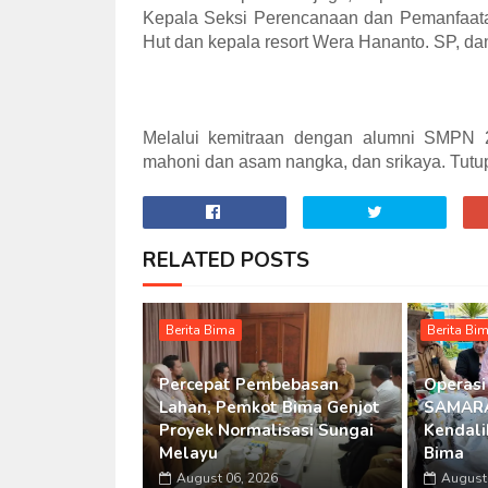
Kepala Seksi Perencanaan dan Pemanfaat
Hut dan kepala resort Wera Hananto. SP, d
Melalui kemitraan dengan alumni SMPN 2 
mahoni dan asam nangka, dan srikaya. Tutu
RELATED POSTS
Berita Bima
Berita Bi
Percepat Pembebasan
Operasi
Lahan, Pemkot Bima Genjot
SAMARA
Proyek Normalisasi Sungai
Kendalik
Melayu
Bima
August 06, 2026
August 