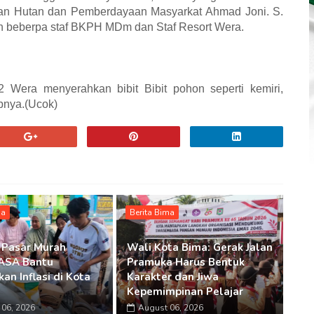
an Hutan dan Pemberdayaan Masyarkat Ahmad Joni. S.
an beberpa staf BKPH MDm dan Staf Resort Wera.
Wera menyerahkan bibit Bibit pohon seperti kemiri,
pnya.(Ucok)
ma
Berita Bima
 Pasar Murah
Wali Kota Bima: Gerak Jalan
SA Bantu
Pramuka Harus Bentuk
an Inflasi di Kota
Karakter dan Jiwa
Kepemimpinan Pelajar
06, 2026
August 06, 2026