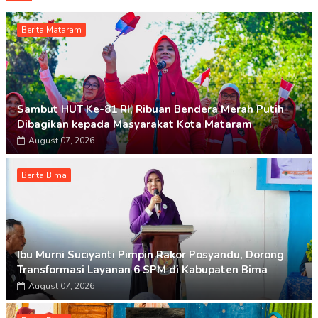
Berita Mataram
Sambut HUT Ke-81 RI, Ribuan Bendera Merah Putih
Dibagikan kepada Masyarakat Kota Mataram
August 07, 2026
Berita Bima
Ibu Murni Suciyanti Pimpin Rakor Posyandu, Dorong
Transformasi Layanan 6 SPM di Kabupaten Bima
August 07, 2026