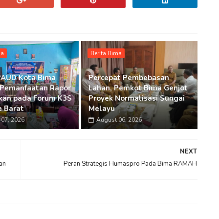
ma
Berita Bima
PAUD Kota Bima
Percepat Pembebasan
 Pemanfaatan Rapor
Lahan, Pemkot Bima Genjot
kan pada Forum K3S
Proyek Normalisasi Sungai
 Barat
Melayu
07, 2026
August 06, 2026
NEXT
an
Peran Strategis Humaspro Pada Bima RAMAH