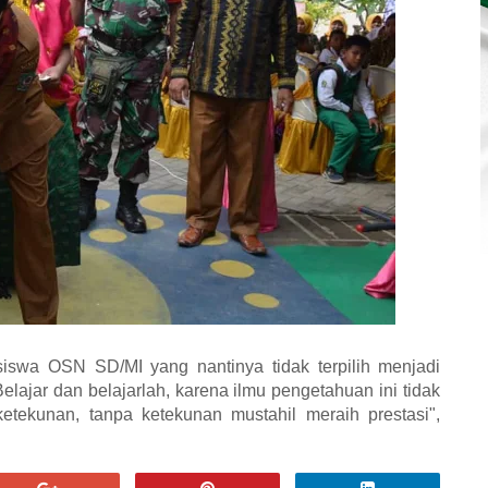
siswa OSN SD/MI yang nantinya tidak terpilih menjadi
Belajar dan belajarlah, karena ilmu pengetahuan ini tidak
tekunan, tanpa ketekunan mustahil meraih prestasi",