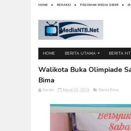
HOME
REDAKSI
PEDOMAN MEDIA SIBER
I
HOME
BERITA UTAMA
BERITA N
Walikota Buka Olimpiade Sa
Bima
Nurdin
Maret 20, 2019
Berita Bima