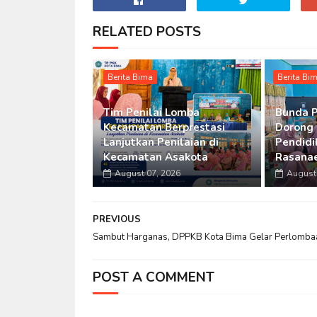
RELATED POSTS
Berita Bima
Berita Bi
Tim Penilai Lomba
Bunda 
Kecamatan Berprestasi
Dorong
Lanjutkan Penilaian di
Pendidi
Kecamatan Asakota
Rasanae
August 07, 2026
August 
PREVIOUS
Sambut Harganas, DPPKB Kota Bima Gelar Perlomba
POST A COMMENT