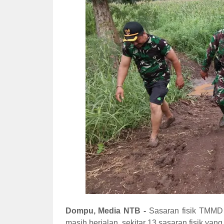
Dompu, Media NTB -
Sasaran fisik TMMD 
masih berjalan. sekitar 13 sasaran fisik ya