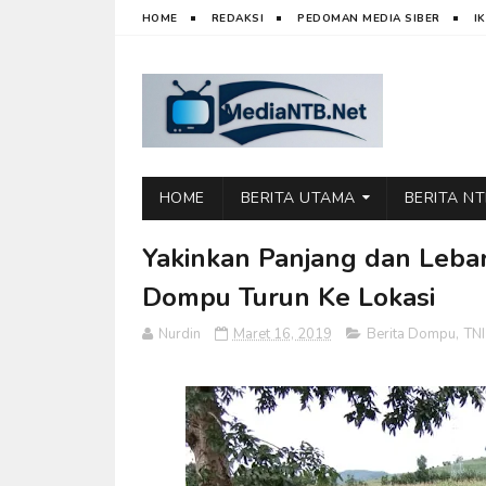
HOME
REDAKSI
PEDOMAN MEDIA SIBER
I
HOME
BERITA UTAMA
BERITA N
Yakinkan Panjang dan Leba
Dompu Turun Ke Lokasi
Nurdin
Maret 16, 2019
Berita Dompu
,
TNI