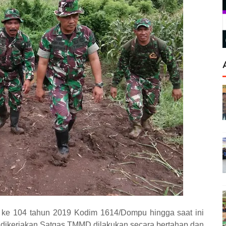
ke 104 tahun 2019 Kodim 1614/Dompu hingga saat ini
ng dikerjakan Satgas TMMD dilakukan secara bertahap dan