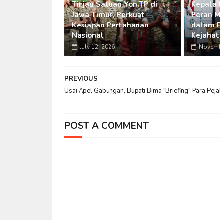
Tinjau Satuan Yon TP di
Kepala 
Jawa Timur, Perkuat
Peran M
Kesiapan Pertahanan
dalam 
Nasional
Kejahat
July 12, 2026
Novemb
PREVIOUS
Usai Apel Gabungan, Bupati Bima "Briefing" Para Peja
POST A COMMENT