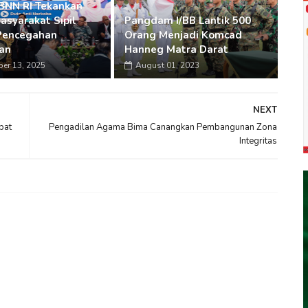
BNN RI Tekankan
asyarakat Sipil
Pangdam I/BB Lantik 500
Pencegahan
Orang Menjadi Komcad
an
Hanneg Matra Darat
er 13, 2025
August 01, 2023
NEXT
bat
Pengadilan Agama Bima Canangkan Pembangunan Zona
Integritas