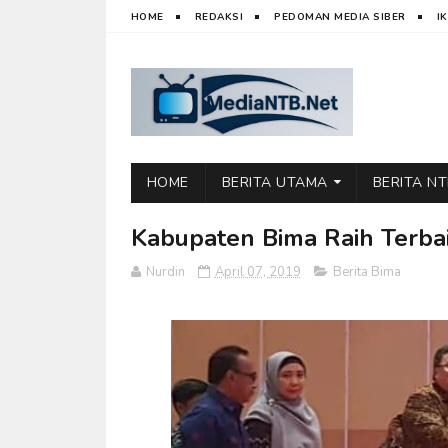
HOME
REDAKSI
PEDOMAN MEDIA SIBER
I
HOME
BERITA UTAMA
BERITA N
Kabupaten Bima Raih Terba
Nurdin
April 07, 2019
Berita Bima