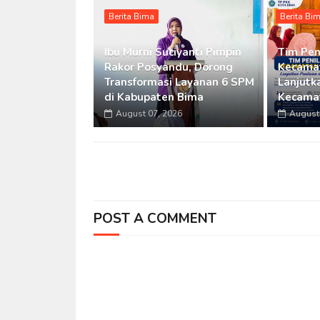
Berita Bima
Berita Bi
Ibu Murni Suciyanti Pimpin
Tim Pen
Rakor Posyandu, Dorong
Kecamat
Transformasi Layanan 6 SPM
Lanjutka
di Kabupaten Bima
Kecama
August 07, 2026
August 
POST A COMMENT