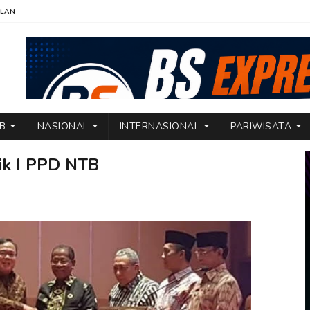
KLAN
TB
NASIONAL
INTERNASIONAL
PARIWISATA
ik I PPD NTB