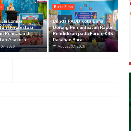
ma
Berita Bima
ilai Lomba
Bunda PAUD Kota Bima
an Berprestasi
Dorong Pemanfaatan Rapor
n Penilaian di
Pendidikan pada Forum K3S
tan Asakota
Rasanae Barat
07, 2026
August 07, 2026