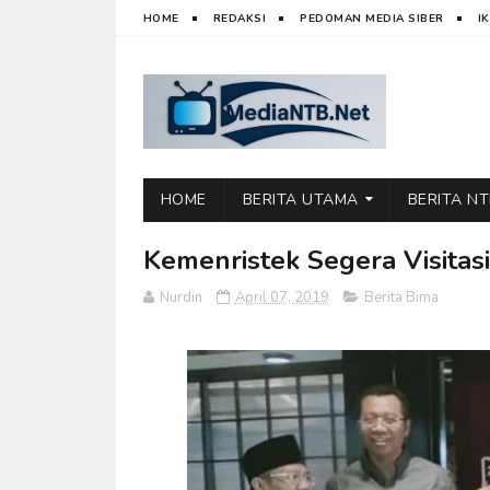
HOME
REDAKSI
PEDOMAN MEDIA SIBER
I
HOME
BERITA UTAMA
BERITA N
Kemenristek Segera Visitasi
Nurdin
April 07, 2019
Berita Bima