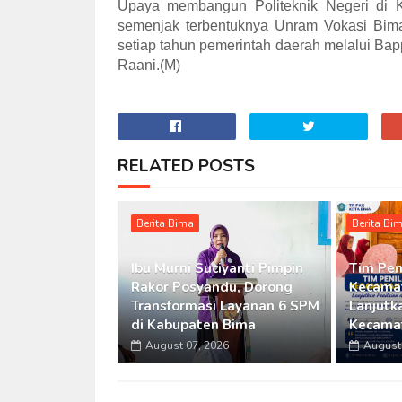
Upaya membangun Politeknik Negeri di K
semenjak terbentuknya Unram Vokasi Bima
setiap tahun pemerintah daerah melalui Ba
Raani.(M)
RELATED POSTS
Berita Bima
Berita Bi
Ibu Murni Suciyanti Pimpin
Tim Pen
Rakor Posyandu, Dorong
Kecamat
Transformasi Layanan 6 SPM
Lanjutka
di Kabupaten Bima
Kecama
August 07, 2026
August 