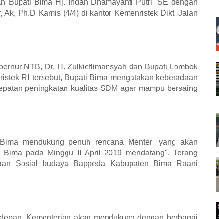
an Bupati Bima Hj. Indah Dhamayanti Putri, SE dengan
, Ak, Ph.D Kamis (4/4) di kantor Kemenristek Dikti Jalan
ubernur NTB, Dr. H. Zulkieflimansyah dan Bupati Lombok
enristek RI tersebut, Bupati Bima mengatakan keberadaan
cepatan peningkatan kualitas SDM agar mampu bersaing
n Bima mendukung penuh rencana Menteri yang akan
n Bima pada Minggu II April 2019 mendatang". Terang
naan Sosial budaya Bappeda Kabupaten Bima Raani
 depan, Kementerian akan mendukung dengan berbagai