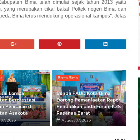
abupaten Bima telah dimulai sejak tahun 2013 yaitu
 yang merupakan cikal bakal Poltek negeri Bima dan
ppeda Bima terus mendukung operasional kampus". Jelas
ma
Berita Bima
ilai Lomba
Bunda PAUD Kota Bima
an Berprestasi
Dorong Pemanfaatan Rapor
n Penilaian di
Pendidikan pada Forum K3S
tan Asakota
Rasanae Barat
07, 2026
August 07, 2026