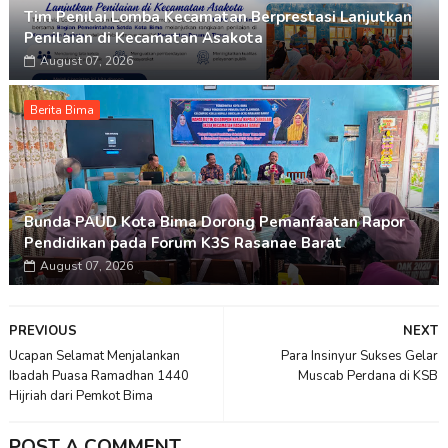
Tim Penilai Lomba Kecamatan Berprestasi Lanjutkan
Penilaian di Kecamatan Asakota
August 07, 2026
Berita Bima
Bunda PAUD Kota Bima Dorong Pemanfaatan Rapor
Pendidikan pada Forum K3S Rasanae Barat
August 07, 2026
PREVIOUS
NEXT
Ucapan Selamat Menjalankan
Para Insinyur Sukses Gelar
Ibadah Puasa Ramadhan 1440
Muscab Perdana di KSB
Hijriah dari Pemkot Bima
POST A COMMENT