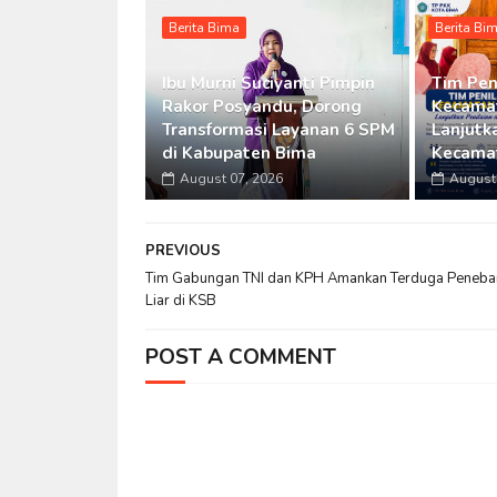
Berita Bima
Berita Bi
Ibu Murni Suciyanti Pimpin
Tim Pen
Rakor Posyandu, Dorong
Kecamat
Transformasi Layanan 6 SPM
Lanjutka
di Kabupaten Bima
Kecama
August 07, 2026
August 
PREVIOUS
Tim Gabungan TNI dan KPH Amankan Terduga Peneba
Liar di KSB
POST A COMMENT