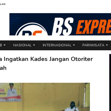
KLAN
TB
NASIONAL
INTERNASIONAL
PARIWISATA
a Ingatkan Kades Jangan Otoriter
ah