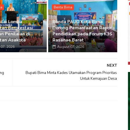
ma
Berita Bima
ilai Lomba
Bunda PAUD Kota Bima
an Berprestasi
Dorong Pemanfaatan Rapor
n Penilaian di
Pendidikan pada Forum K3S
tan Asakota
Rasanae Barat
07, 2026
August 07, 2026
NEXT
ng
Bupati Bima Minta Kades Utamakan Program Prioritas
Untuk Kemajuan Desa