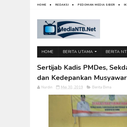
HOME
REDAKSI
PEDOMAN MEDIA SIBER
I
HOME
BERITA UTAMA
BERITA N
Sertijab Kadis PMDes, Sekd
dan Kedepankan Musyawar
Nurdin
Mei 30, 2019
Berita Bima