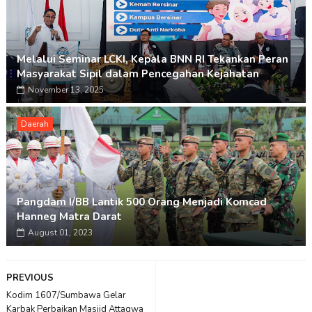
Melalui Seminar LCKI, Kepala BNN RI Tekankan Peran
Masyarakat Sipil dalam Pencegahan Kejahatan
November 13, 2025
Daerah
Pangdam I/BB Lantik 500 Orang Menjadi Komcad
Hanneg Matra Darat
August 01, 2023
PREVIOUS
Kodim 1607/Sumbawa Gelar
Karbak Perbaikan Masjid Attaqwa