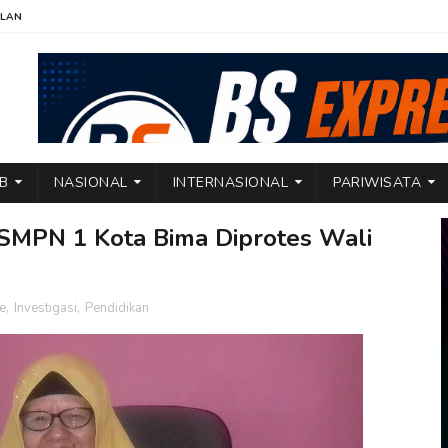
KLAN
TB
NASIONAL
INTERNASIONAL
PARIWISATA
 SMPN 1 Kota Bima Diprotes Wali
e
,
Investigasi
,
Pendidikan