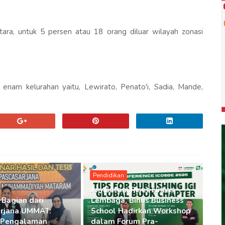
ara, untuk 5 persen atau 18 orang diluar wilayah zonasi
enam kelurahan yaitu, Lewirato, Penato'i, Sadia, Mande,
Pendidikan
Jembatani Riset Lintas
 Bagian dari
Lembaga, Binus Business
rjana UMMAT:
School Hadirkan Workshop
 Pengalaman
dalam Forum Pra-