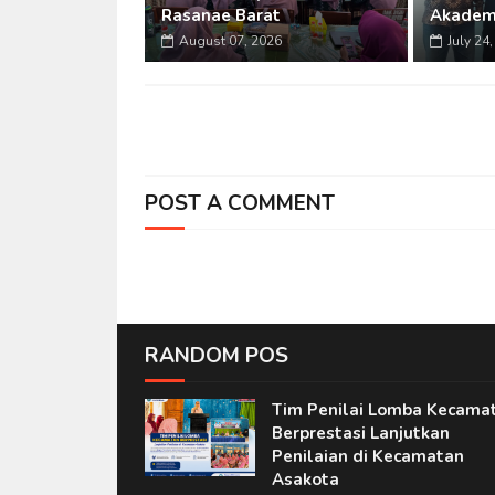
Rasanae Barat
Akadem
August 07, 2026
July 24
POST A COMMENT
RANDOM POS
Tim Penilai Lomba Kecama
Berprestasi Lanjutkan
Penilaian di Kecamatan
Asakota