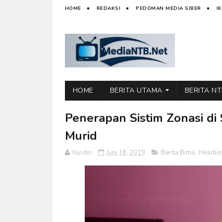
HOME
REDAKSI
PEDOMAN MEDIA SIBER
I
HOME
BERITA UTAMA
BERITA N
Penerapan Sistim Zonasi di
Murid
Nurdin
Juni 18, 2019
Berita Bima
,
Headlin