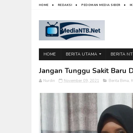
HOME
REDAKSI
PEDOMAN MEDIA SIBER
I
HOME
BERITA UTAMA
BERITA N
Jangan Tunggu Sakit Baru D
Nurdin
November 09, 2021
Berita Bima
,