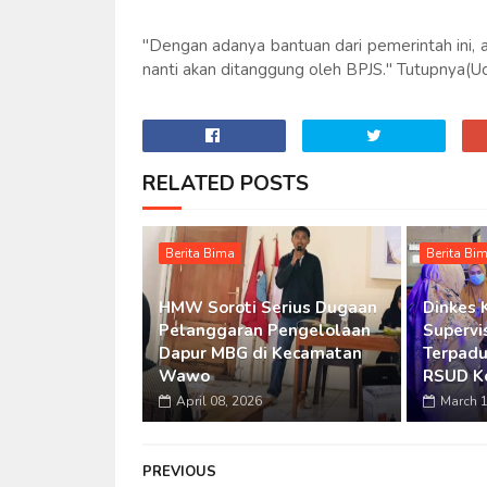
"Dengan adanya bantuan dari pemerintah ini, a
nanti akan ditanggung oleh BPJS." Tutupnya(U
RELATED POSTS
Berita Bima
Berita Bi
HMW Soroti Serius Dugaan
Dinkes 
Pelanggaran Pengelolaan
Supervi
Dapur MBG di Kecamatan
Terpadu
Wawo
RSUD K
April 08, 2026
March 1
PREVIOUS