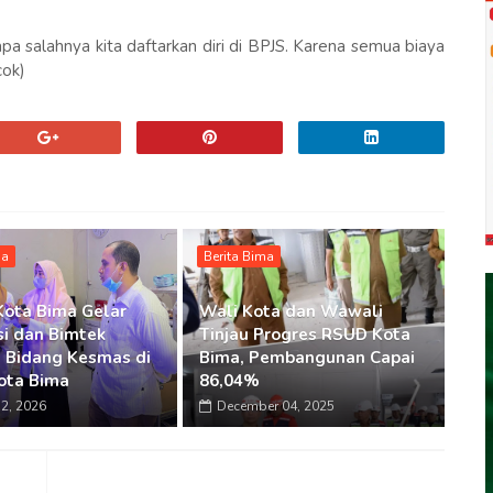
pa salahnya kita daftarkan diri di BPJS. Karena semua biaya
cok)
ma
Berita Bima
Kota Bima Gelar
Wali Kota dan Wawali
si dan Bimtek
Tinjau Progres RSUD Kota
 Bidang Kesmas di
Bima, Pembangunan Capai
ota Bima
86,04%
2, 2026
December 04, 2025