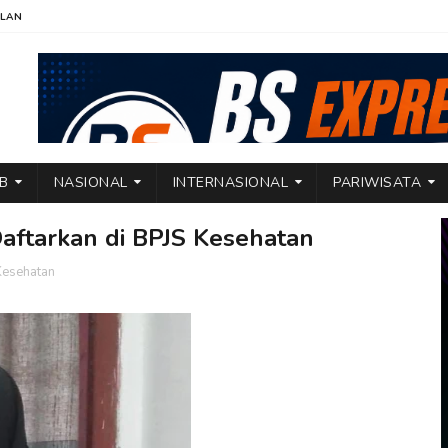
KLAN
TB
NASIONAL
INTERNASIONAL
PARIWISATA
aftarkan di BPJS Kesehatan
Kesehatan