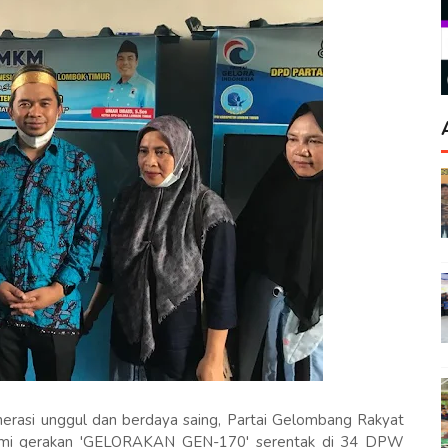
asi unggul dan berdaya saing, Partai Gelombang Rakyat
esmi gerakan 'GELORAKAN GEN-170' serentak di 34 DPW