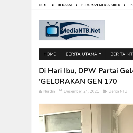
HOME
REDAKSI
PEDOMAN MEDIA SIBER
I
HOME
BERITA UTAMA
BERITA N
Di Hari Ibu, DPW Partai Ge
'GELORAKAN GEN 170
Nurdin
Desember 24, 2021
Berita NTB