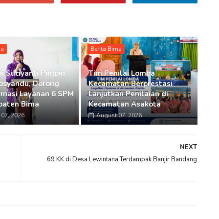
ma
Berita Bima
i Suciyanti Pimpin
Tim Penilai Lomba
osyandu, Dorong
Kecamatan Berprestasi
rmasi Layanan 6 SPM
Lanjutkan Penilaian di
paten Bima
Kecamatan Asakota
07, 2026
August 07, 2026
NEXT
69 KK di Desa Lewintana Terdampak Banjir Bandang