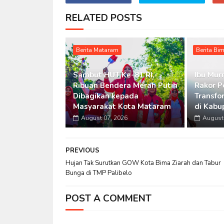
RELATED POSTS
Berita Mataram
Berita Bi
Sambut HUT Ke-81 RI,
Ibu Murn
Ribuan Bendera Merah Putih
Rakor P
Dibagikan kepada
Transfo
Masyarakat Kota Mataram
di Kabu
August 07, 2026
August 
PREVIOUS
Hujan Tak Surutkan GOW Kota Bima Ziarah dan Tabur
Bunga di TMP Palibelo
POST A COMMENT