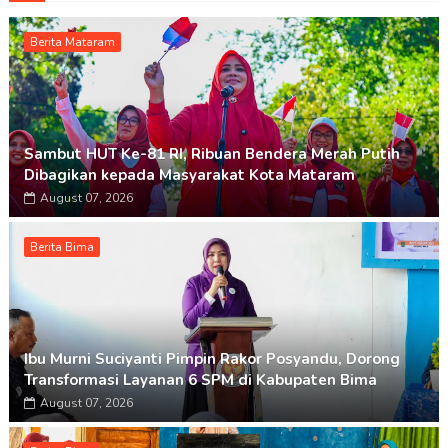
Berita Mataram
Sambut HUT Ke-81 RI, Ribuan Bendera Merah Putih
Dibagikan kepada Masyarakat Kota Mataram
August 07, 2026
Berita Bima
Ibu Murni Suciyanti Pimpin Rakor Posyandu, Dorong
Transformasi Layanan 6 SPM di Kabupaten Bima
August 07, 2026