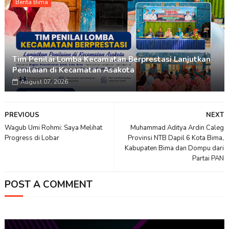
Berita Bima
Tim Penilai Lomba Kecamatan Berprestasi Lanjutkan
Penilaian di Kecamatan Asakota
August 07, 2026
PREVIOUS
NEXT
Wagub Umi Rohmi: Saya Melihat
Muhammad Aditya Ardin Caleg
Progress di Lobar
Provinsi NTB Dapil 6 Kota Bima,
Kabupaten Bima dan Dompu dari
Partai PAN
POST A COMMENT