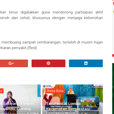
an terus digalakkan guna mendorong partisipasi aktif
ersih dan sehat, khususnya dengan menjaga kebersihan
k membuang sampah sembarangan, terlebih di musim hujan
ebaran penyakit.(Red)
ma
Berita Bima
i Suciyanti Pimpin
Tim Penilai Lomba
osyandu, Dorong
Kecamatan Berprestasi