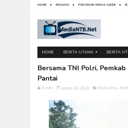
HOME
REDAKSI
PEDOMAN MEDIA SIBER
I
HOME
BERITA UTAMA
BERITA N
Bersama TNI Polri, Pemkab
Pantai
Nurdin
Januari 24, 2026
Berita Bima
,
Beri