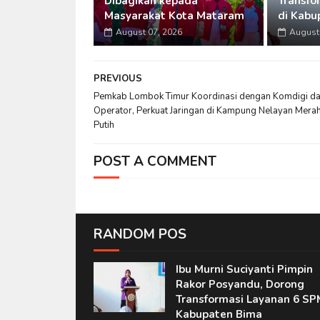
Dibagikan kepada
Transfo
Masyarakat Kota Mataram
di Kabu
August 07, 2026
August 
PREVIOUS
Pemkab Lombok Timur Koordinasi dengan Komdigi d
Operator, Perkuat Jaringan di Kampung Nelayan Mera
Putih
POST A COMMENT
RANDOM POS
Ibu Murni Suciyanti Pimpin
Rakor Posyandu, Dorong
Transformasi Layanan 6 SP
Kabupaten Bima