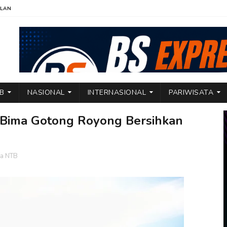
KLAN
TB
NASIONAL
INTERNASIONAL
PARIWISATA
 Bima Gotong Royong Bersihkan
ta NTB