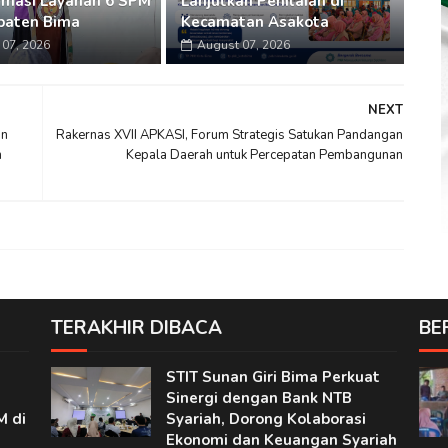
rmasi Layanan 6 SPM
Lanjutkan Penilaian di
paten Bima
Kecamatan Asakota
07, 2026
August 07, 2026
NEXT
an
Rakernas XVII APKASI, Forum Strategis Satukan Pandangan
h
Kepala Daerah untuk Percepatan Pembangunan
TERAKHIR DIBACA
BE
STIT Sunan Giri Bima Perkuat
Sinergi dengan Bank NTB
M di
Syariah, Dorong Kolaborasi
Ekonomi dan Keuangan Syariah