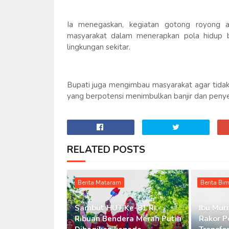
Ia menegaskan, kegiatan gotong royong ak
masyarakat dalam menerapkan pola hidup b
lingkungan sekitar.
Bupati juga mengimbau masyarakat agar tida
yang berpotensi menimbulkan banjir dan peny
RELATED POSTS
Berita Mataram
Berita Bi
Sambut HUT Ke-81 RI,
Ibu Murn
Ribuan Bendera Merah Putih
Rakor P