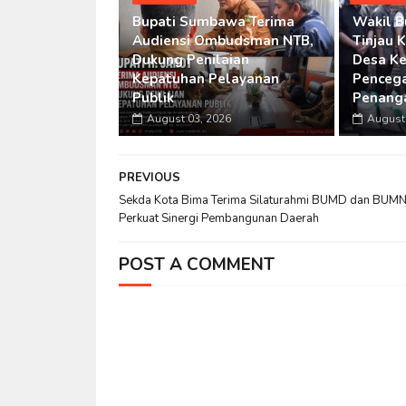
Bupati Sumbawa Terima
Wakil 
Audiensi Ombudsman NTB,
Tinjau 
Dukung Penilaian
Desa Ke
Kepatuhan Pelayanan
Penceg
Publik
Penang
August 03, 2026
August 
PREVIOUS
Sekda Kota Bima Terima Silaturahmi BUMD dan BUMN
Perkuat Sinergi Pembangunan Daerah
POST A COMMENT