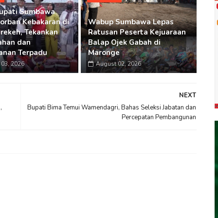
Bupati Sumbawa
Korban Kebakaran di
Wabup Sumbawa Lepas
rekeh, Tekankan
Ratusan Peserta Kejuaraan
ahan dan
Balap Ojek Gabah di
anan Terpadu
Maronge
03, 2026
August 02, 2026
NEXT
,
Bupati Bima Temui Wamendagri, Bahas Seleksi Jabatan dan
Percepatan Pembangunan