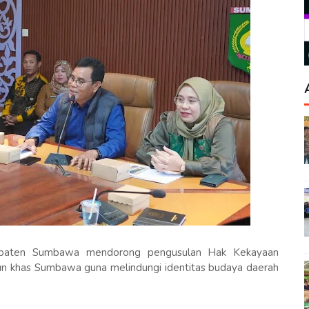
paten Sumbawa mendorong pengusulan Hak Kekayaan
nun khas Sumbawa guna melindungi identitas budaya daerah