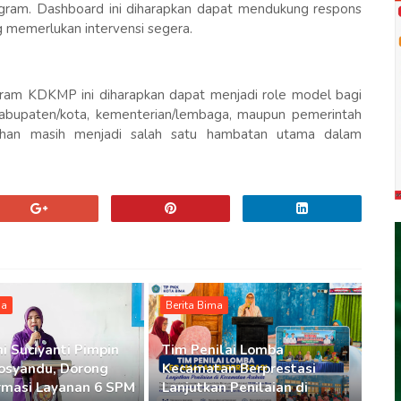
gram. Dashboard ini diharapkan dapat mendukung respons
g memerlukan intervensi segera.
am KDKMP ini diharapkan dapat menjadi role model bagi
abupaten/kota, kementerian/lembaga, maupun pemerintah
lahan masih menjadi salah satu hambatan utama dalam
ma
Berita Bima
i Suciyanti Pimpin
Tim Penilai Lomba
osyandu, Dorong
Kecamatan Berprestasi
rmasi Layanan 6 SPM
Lanjutkan Penilaian di