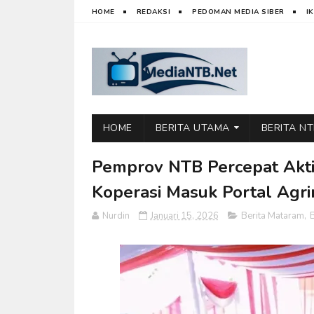
HOME
REDAKSI
PEDOMAN MEDIA SIBER
I
HOME
BERITA UTAMA
BERITA N
Pemprov NTB Percepat Aktiv
Koperasi Masuk Portal Agri
Nurdin
Januari 15, 2026
Berita Mataram
,
B