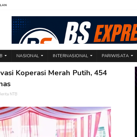
KLAN
TB
NASIONAL
INTERNASIONAL
PARIWISATA
asi Koperasi Merah Putih, 454
nas
erita NTB