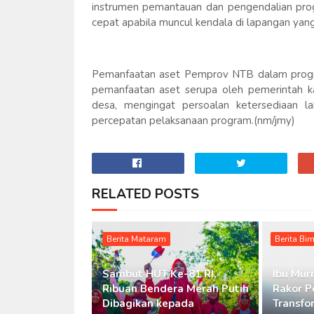
instrumen pemantauan dan pengendalian pro
cepat apabila muncul kendala di lapangan yan
Pemanfaatan aset Pemprov NTB dalam progr
pemanfaatan aset serupa oleh pemerintah k
desa, mengingat persoalan ketersediaan 
percepatan pelaksanaan program.(nm/jmy)
RELATED POSTS
Berita Mataram
Berita Bi
Sambut HUT Ke-81 RI,
Ibu Murn
Ribuan Bendera Merah Putih
Rakor P
Dibagikan kepada
Transfo